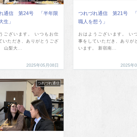
れ通信 第24号 「半年限
つれづれ通信 第21号 
大生」
職人を想う」
うございます。 いつもお仕
おはようございます。 い
ていただき、ありがとうござ
事をしていただき、ありが
 山梨大...
います。 新宿南...
2025年05月08日
2025年
つれづれ通信