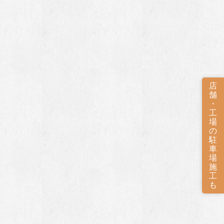
店
舗
・
工
場
の
駐
車
場
施
工
も