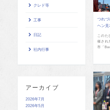
クレド等
つれづ
工事
ヘン見
日記
このた
催され
市「Bau
社内行事
アーカイブ
2026年7月
2026年5月