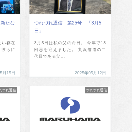
「新たな
つれづれ通信 第25号 「3月5
日」
ない存在
3月5日は私の父の命日。 今年で13
 彼らに
回忌を迎えました。 丸浜舗道の二
代目である父...
05月15日
2025年05月12日
れづれ通信
つれづれ通信