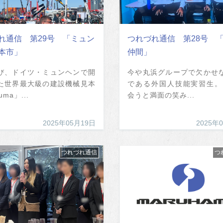
れ通信 第29号 「ミュン
つれづれ通信 第28号 
本市」
仲間」
び、ドイツ・ミュンヘンで開
今や丸浜グループで欠かせ
た世界最大級の建設機械見本
である外国人技能実習生。
ma」...
会うと満面の笑み...
2025年05月19日
2025年
つれづれ通信
つ