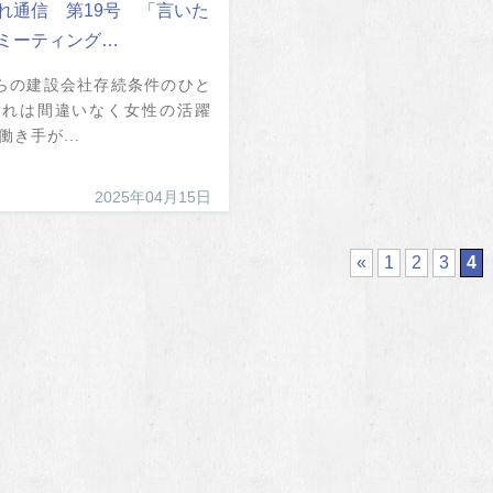
れ通信 第19号 「言いた
ミーティング…
らの建設会社存続条件のひと
それは間違いなく女性の活躍
働き手が...
2025年04月15日
«
1
2
3
4