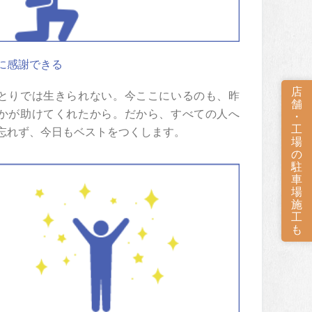
に感謝できる
店
とりでは生きられない。今ここにいるのも、昨
舗
かが助けてくれたから。だから、すべての人へ
・
工
忘れず、今日もベストをつくします。
場
の
駐
車
場
施
工
も