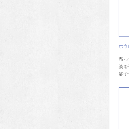
ホウ
黙っ
談を
能で