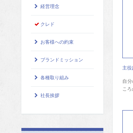
経営理念
クレド
お客様への約束
ブランドミッション
主役
各種取り組み
自分
ころ
社長挨拶