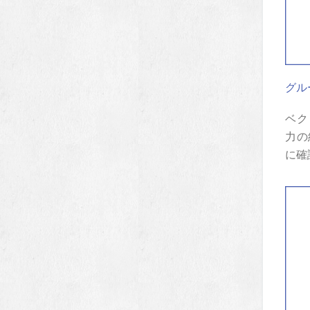
グル
ベク
力の
に確