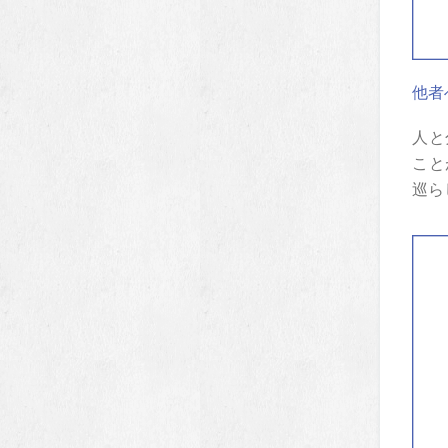
他者
人と
こと
巡ら