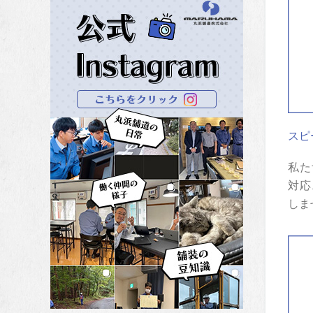
スピ
私た
対応
しま