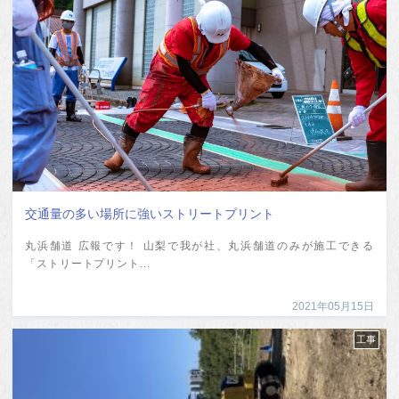
交通量の多い場所に強いストリートプリント
丸浜舗道 広報です！ 山梨で我が社、丸浜舗道のみが施工できる
「ストリートプリント...
2021年05月15日
工事