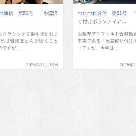
れ通信 第52号 「小淵沢
つれづれ通信 第51号 
り付けボランティア…
はクラシック音楽を聴かれま
山梨県アスファルト合材協
 私は普段ほとんど聴くこと
事業である「段差擦り付け
ですが、...
ィア」が、今年は...
2025年11月18日
2025年