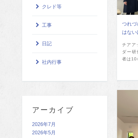
クレド等
つれづ
工事
はない
日記
チアア
ダー研
者は10
社内行事
アーカイブ
2026年7月
2026年5月