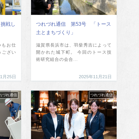
「挑戦し
つれづれ通信 第53号 「トース
土とまちづくり」
つもお仕
滋賀県長浜市は、羽柴秀吉によって
うござい
開かれた城下町。 今回のトース技
術研究組合の会合...
11月25日
2025年11月21日
れづれ通信
つれづれ通信