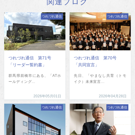
関連ブログ
つれづれ通信
つれづれ通信
つれづれ通信 第71号
つれづれ通信 第70号
「リーダー誓約書」
「共同宣言」
群馬県前橋市にある、「ATホ
先日、「やまなし共育（トモ
ールディング...
イク）未来宣言...
2026年05月01日
2026年04月28日
つれづれ通信
つれづれ通信