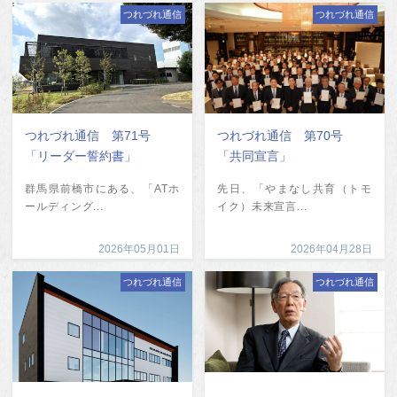
つれづれ通信
つれづれ通信
つれづれ通信 第71号
つれづれ通信 第70号
「リーダー誓約書」
「共同宣言」
群馬県前橋市にある、「ATホ
先日、「やまなし共育（トモ
ールディング...
イク）未来宣言...
2026年05月01日
2026年04月28日
つれづれ通信
つれづれ通信