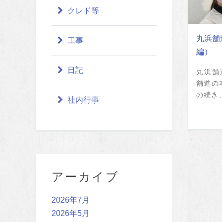
クレド等
丸浜舗
工事
編）
日記
丸浜舗
舗道の
の続き、
社内行事
アーカイブ
2026年7月
2026年5月