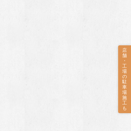
店
舗
・
工
場
の
駐
車
場
施
工
も