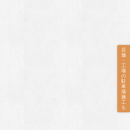
店
舗
・
工
場
の
駐
車
場
施
工
も