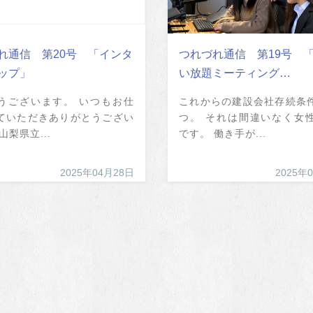
れ通信 第20号 「インタ
つれづれ通信 第19号 
ップ」
い放題ミーティング…
うございます。 いつもお仕
これからの建設会社存続条
ていただきありがとうござい
つ。 それは間違いなく女
山梨県立...
です。 働き手が...
2025年04月28日
2025年