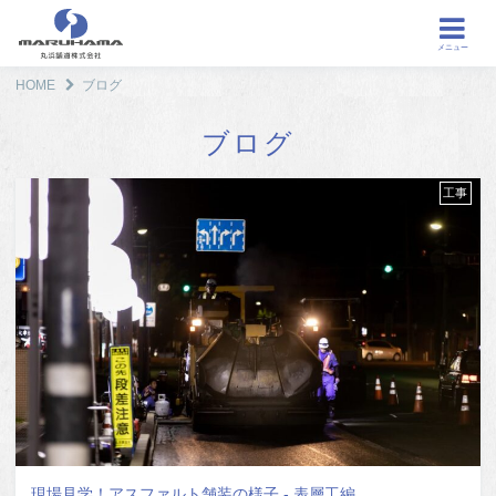
メニュー
HOME
ブログ
ブログ
工事
現場見学！アスファルト舗装の様子 - 表層工編