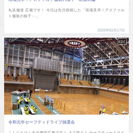
丸浜舗道 広報です！ 今日は先日投稿した「現場見学！アスファル
ト舗装の様子 - ...
2020年02月17日
日記
令和元年セーフティドライブ抽選会
こんにちは！丸浜舗道広報です！ さて皆さん セーフティードライ