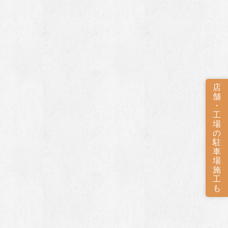
店
舗
・
工
場
の
駐
車
場
施
工
も