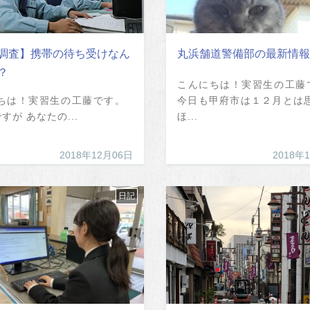
調査】携帯の待ち受けなん
丸浜舗道警備部の最新情報
？
こんにちは！実習生の工
ちは！実習生の工藤です。
今日も甲府市は１２月とは
が あなたの...
ほ...
2018年12月06日
2018年
日記