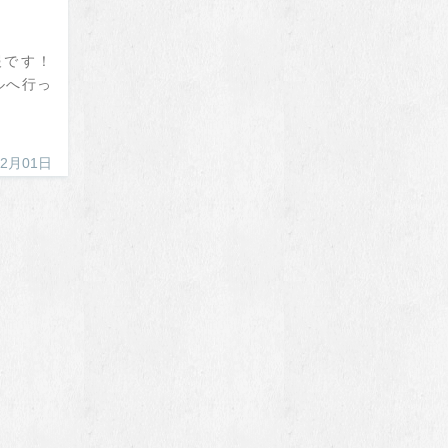
報です！
ルへ行っ
12月01日