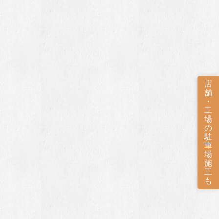
店
舗
・
工
場
の
駐
車
場
施
工
も