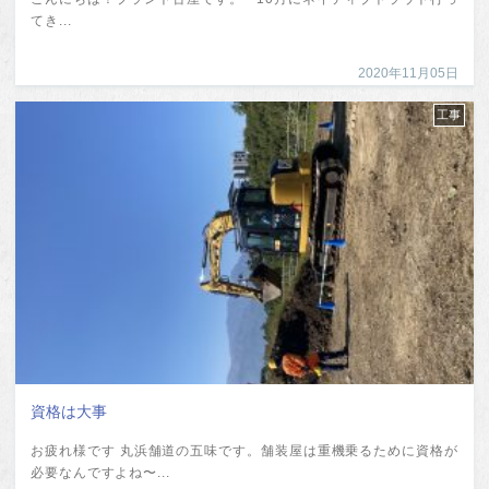
てき...
2020年11月05日
工事
資格は大事
お疲れ様です 丸浜舗道の五味です。舗装屋は重機乗るために資格が
必要なんですよね〜...