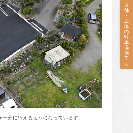
店
舗
・
工
場
の
駐
車
場
施
工
も
が十分に行えるようになっています。