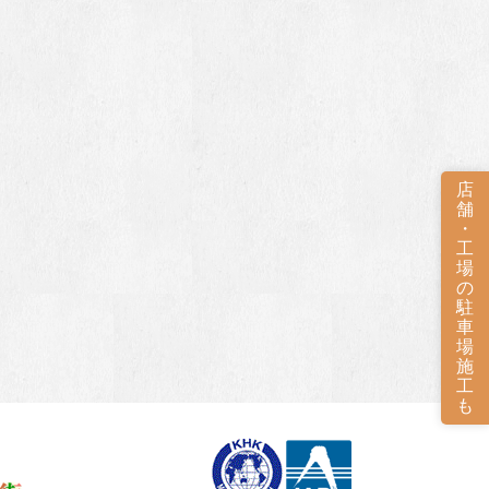
店
舗
・
工
場
の
駐
車
場
施
工
も